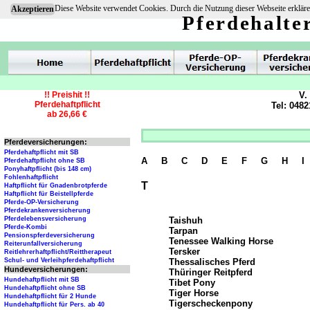
Diese Website verwendet Cookies. Durch die Nutzung dieser Webseite erkläre
Akzeptieren
Pferdehalte
!! Preishit !!
V.
Pferdehaftpflicht
Tel: 0482
ab 26,66 €
Pferdeversicherungen:
Pferdehaftpflicht mit SB
A
B
C
D
E
F
G
H
I
Pferdehaftpflicht ohne SB
Ponyhaftpflicht (bis 148 cm)
Fohlenhaftpflicht
T
Haftpflicht für Gnadenbrotpferde
Haftpflicht für Beistellpferde
Pferde-OP-Versicherung
Pferdekrankenversicherung
Taishuh
Pferdelebensversicherung
Pferde-Kombi
Tarpan
Pensionspferdeversicherung
Tenessee Walking Horse
Reiterunfallversicherung
Tersker
Reitlehrerhaftpflicht/Reittherapeut
Thessalisches Pferd
Schul- und Verleihpferdehaftpflicht
Hundeversicherungen:
Thüringer Reitpferd
Hundehaftpflicht mit SB
Tibet Pony
Hundehaftpflicht ohne SB
Tiger Horse
Hundehaftpflicht für 2 Hunde
Tigerscheckenpony
Hundehaftpflicht für Pers. ab 40