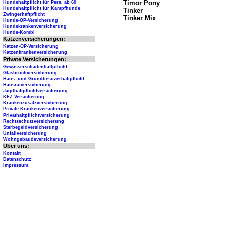
Timor Pony
Hundehaftpflicht für Pers. ab 60
Hundehaftpflicht für Kampfhunde
Tinker
Zwingerhaftpflicht
Tinker Mix
Hunde-OP-Versicherung
Hundekrankenversicherung
Hunde-Kombi
Katzenversicherungen:
Katzen-OP-Versicherung
Katzenkrankenversicherung
Private Versicherungen:
Gewässerschadenhaftpflicht
Glasbruchversicherung
Haus- und Grundbesitzerhaftpflicht
Hausratversicherung
Jagdhaftpflichtversicherung
KFZ-Versicherung
Krankenzusatzversicherung
Private Krankenversicherung
Privathaftpflichtversicherung
Rechtsschutzversicherung
Sterbegeldversicherung
Unfallversicherung
Wohngebäudeversicherung
Über uns:
Kontakt
Datenschutz
Impressum