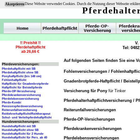
Diese Website verwendet Cookies. Durch die Nutzung dieser Webseite erkläre
Akzeptieren
Pferdehalte
!! Preishit !!
V.
Pferdehaftpflicht
Tel: 0482
ab 26,66 €
Auf folgenden Seiten finden Sie eine V
Pferdeversicherungen:
Pferdehaftpflicht mit SB
Fohlenversicherungen / Fohlenhaftpfli
Pferdehaftpflicht ohne SB
Ponyhaftpflicht (bis 148 cm)
Fohlenhaftpflicht
Gnadenbrotpferde-Haftpflicht / Beistellp
Haftpflicht für Gnadenbrotpferde
Haftpflicht für Beistellpferde
Versicherung für Pony
für Tinker
Pferde-OP-Versicherung
Pferdekrankenversicherung
Pferdelebensversicherung
Pferdehalterhaftpflichtversicherung / P
Pferde-Kombi
Pensionspferdeversicherung
Reiterunfallversicherungen
Reiterunfallversicherung
Reitlehrerhaftpflicht/Reittherapeut
Schul- und Verleihpferdehaftpflicht
Pferde-OP-Versicherungen
Hundeversicherungen:
Hundehaftpflicht mit SB
Pferdekrankenversicherungen
Hundehaftpflicht ohne SB
Hundehaftpflicht für 2 Hunde
Pferdelebensversicherungen
Hundehaftpflicht für Pers. ab 40