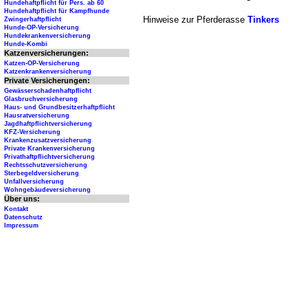
Hundehaftpflicht für Pers. ab 60
Hundehaftpflicht für Kampfhunde
Hinweise zur Pferderasse
Tinkers
Zwingerhaftpflicht
Hunde-OP-Versicherung
Hundekrankenversicherung
Hunde-Kombi
Katzenversicherungen:
Katzen-OP-Versicherung
Katzenkrankenversicherung
Private Versicherungen:
Gewässerschadenhaftpflicht
Glasbruchversicherung
Haus- und Grundbesitzerhaftpflicht
Hausratversicherung
Jagdhaftpflichtversicherung
KFZ-Versicherung
Krankenzusatzversicherung
Private Krankenversicherung
Privathaftpflichtversicherung
Rechtsschutzversicherung
Sterbegeldversicherung
Unfallversicherung
Wohngebäudeversicherung
Über uns:
Kontakt
Datenschutz
Impressum