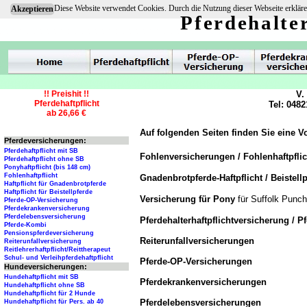
Diese Website verwendet Cookies. Durch die Nutzung dieser Webseite erkläre
Akzeptieren
Pferdehalte
!! Preishit !!
V.
Pferdehaftpflicht
Tel: 0482
ab 26,66 €
Auf folgenden Seiten finden Sie eine V
Pferdeversicherungen:
Pferdehaftpflicht mit SB
Fohlenversicherungen / Fohlenhaftpfli
Pferdehaftpflicht ohne SB
Ponyhaftpflicht (bis 148 cm)
Fohlenhaftpflicht
Gnadenbrotpferde-Haftpflicht / Beistellp
Haftpflicht für Gnadenbrotpferde
Haftpflicht für Beistellpferde
Versicherung für Pony
für Suffolk Punch
Pferde-OP-Versicherung
Pferdekrankenversicherung
Pferdelebensversicherung
Pferdehalterhaftpflichtversicherung / P
Pferde-Kombi
Pensionspferdeversicherung
Reiterunfallversicherungen
Reiterunfallversicherung
Reitlehrerhaftpflicht/Reittherapeut
Schul- und Verleihpferdehaftpflicht
Pferde-OP-Versicherungen
Hundeversicherungen:
Hundehaftpflicht mit SB
Pferdekrankenversicherungen
Hundehaftpflicht ohne SB
Hundehaftpflicht für 2 Hunde
Pferdelebensversicherungen
Hundehaftpflicht für Pers. ab 40