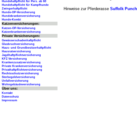
Hundehaftpflicht für Pers. ab 60
Hundehaftpflicht für Kampfhunde
Hinweise zur Pferderasse
Suffolk Punc
Zwingerhaftpflicht
Hunde-OP-Versicherung
Hundekrankenversicherung
Hunde-Kombi
Katzenversicherungen:
Katzen-OP-Versicherung
Katzenkrankenversicherung
Private Versicherungen:
Gewässerschadenhaftpflicht
Glasbruchversicherung
Haus- und Grundbesitzerhaftpflicht
Hausratversicherung
Jagdhaftpflichtversicherung
KFZ-Versicherung
Krankenzusatzversicherung
Private Krankenversicherung
Privathaftpflichtversicherung
Rechtsschutzversicherung
Sterbegeldversicherung
Unfallversicherung
Wohngebäudeversicherung
Über uns:
Kontakt
Datenschutz
Impressum