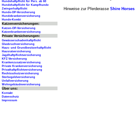
Hundehaftpflicht für Pers. ab 60
Hundehaftpflicht für Kampfhunde
Hinweise zur Pferderasse
Shire Horses
Zwingerhaftpflicht
Hunde-OP-Versicherung
Hundekrankenversicherung
Hunde-Kombi
Katzenversicherungen:
Katzen-OP-Versicherung
Katzenkrankenversicherung
Private Versicherungen:
Gewässerschadenhaftpflicht
Glasbruchversicherung
Haus- und Grundbesitzerhaftpflicht
Hausratversicherung
Jagdhaftpflichtversicherung
KFZ-Versicherung
Krankenzusatzversicherung
Private Krankenversicherung
Privathaftpflichtversicherung
Rechtsschutzversicherung
Sterbegeldversicherung
Unfallversicherung
Wohngebäudeversicherung
Über uns:
Kontakt
Datenschutz
Impressum