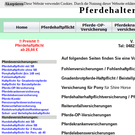
Diese Website verwendet Cookies. Durch die Nutzung dieser Webseite erkläre
Akzeptieren
Pferdehalte
!! Preishit !!
V.
Pferdehaftpflicht
Tel: 0482
ab 26,66 €
Auf folgenden Seiten finden Sie eine V
Pferdeversicherungen:
Pferdehaftpflicht mit SB
Fohlenversicherungen / Fohlenhaftpfli
Pferdehaftpflicht ohne SB
Ponyhaftpflicht (bis 148 cm)
Fohlenhaftpflicht
Gnadenbrotpferde-Haftpflicht / Beistellp
Haftpflicht für Gnadenbrotpferde
Haftpflicht für Beistellpferde
Versicherung für Pony
für Shire Horse
Pferde-OP-Versicherung
Pferdekrankenversicherung
Pferdelebensversicherung
Pferdehalterhaftpflichtversicherung / P
Pferde-Kombi
Pensionspferdeversicherung
Reiterunfallversicherungen
Reiterunfallversicherung
Reitlehrerhaftpflicht/Reittherapeut
Schul- und Verleihpferdehaftpflicht
Pferde-OP-Versicherungen
Hundeversicherungen:
Hundehaftpflicht mit SB
Pferdekrankenversicherungen
Hundehaftpflicht ohne SB
Hundehaftpflicht für 2 Hunde
Pferdelebensversicherungen
Hundehaftpflicht für Pers. ab 40