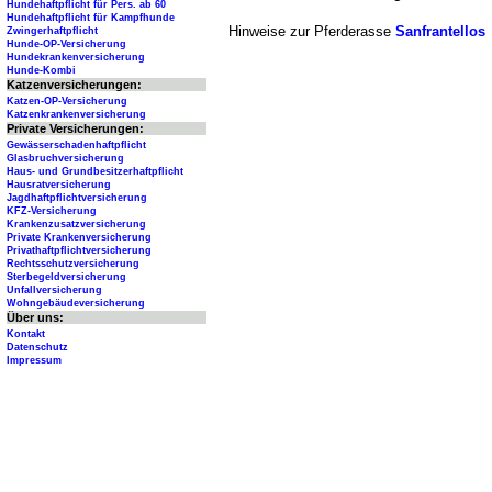
Hundehaftpflicht für Pers. ab 60
Hundehaftpflicht für Kampfhunde
Hinweise zur Pferderasse
Sanfrantellos
Zwingerhaftpflicht
Hunde-OP-Versicherung
Hundekrankenversicherung
Hunde-Kombi
Katzenversicherungen:
Katzen-OP-Versicherung
Katzenkrankenversicherung
Private Versicherungen:
Gewässerschadenhaftpflicht
Glasbruchversicherung
Haus- und Grundbesitzerhaftpflicht
Hausratversicherung
Jagdhaftpflichtversicherung
KFZ-Versicherung
Krankenzusatzversicherung
Private Krankenversicherung
Privathaftpflichtversicherung
Rechtsschutzversicherung
Sterbegeldversicherung
Unfallversicherung
Wohngebäudeversicherung
Über uns:
Kontakt
Datenschutz
Impressum