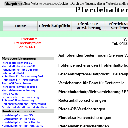
Diese Website verwendet Cookies. Durch die Nutzung dieser Webseite erkläre
Akzeptieren
Pferdehalte
!! Preishit !!
V.
Pferdehaftpflicht
Tel: 0482
ab 26,66 €
Auf folgenden Seiten finden Sie eine V
Pferdeversicherungen:
Pferdehaftpflicht mit SB
Fohlenversicherungen / Fohlenhaftpfli
Pferdehaftpflicht ohne SB
Ponyhaftpflicht (bis 148 cm)
Fohlenhaftpflicht
Gnadenbrotpferde-Haftpflicht / Beistellp
Haftpflicht für Gnadenbrotpferde
Haftpflicht für Beistellpferde
Versicherung für Pony
für Sanfrantello
Pferde-OP-Versicherung
Pferdekrankenversicherung
Pferdelebensversicherung
Pferdehalterhaftpflichtversicherung / P
Pferde-Kombi
Pensionspferdeversicherung
Reiterunfallversicherungen
Reiterunfallversicherung
Reitlehrerhaftpflicht/Reittherapeut
Schul- und Verleihpferdehaftpflicht
Pferde-OP-Versicherungen
Hundeversicherungen:
Hundehaftpflicht mit SB
Pferdekrankenversicherungen
Hundehaftpflicht ohne SB
Hundehaftpflicht für 2 Hunde
Pferdelebensversicherungen
Hundehaftpflicht für Pers. ab 40