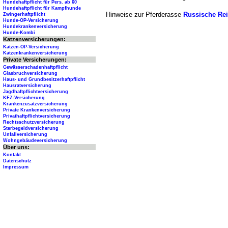
Hundehaftpflicht für Pers. ab 60
Hundehaftpflicht für Kampfhunde
Hinweise zur Pferderasse
Russische Rei
Zwingerhaftpflicht
Hunde-OP-Versicherung
Hundekrankenversicherung
Hunde-Kombi
Katzenversicherungen:
Katzen-OP-Versicherung
Katzenkrankenversicherung
Private Versicherungen:
Gewässerschadenhaftpflicht
Glasbruchversicherung
Haus- und Grundbesitzerhaftpflicht
Hausratversicherung
Jagdhaftpflichtversicherung
KFZ-Versicherung
Krankenzusatzversicherung
Private Krankenversicherung
Privathaftpflichtversicherung
Rechtsschutzversicherung
Sterbegeldversicherung
Unfallversicherung
Wohngebäudeversicherung
Über uns:
Kontakt
Datenschutz
Impressum