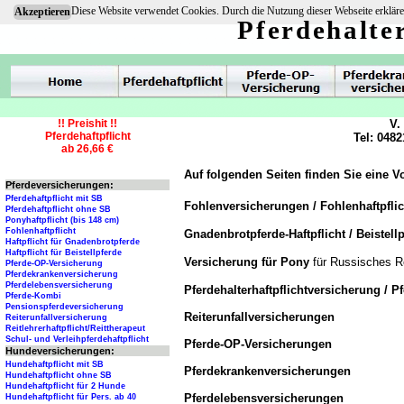
Diese Website verwendet Cookies. Durch die Nutzung dieser Webseite erkläre
Akzeptieren
Pferdehalte
!! Preishit !!
V.
Pferdehaftpflicht
Tel: 0482
ab 26,66 €
Auf folgenden Seiten finden Sie eine V
Pferdeversicherungen:
Pferdehaftpflicht mit SB
Fohlenversicherungen / Fohlenhaftpfli
Pferdehaftpflicht ohne SB
Ponyhaftpflicht (bis 148 cm)
Fohlenhaftpflicht
Gnadenbrotpferde-Haftpflicht / Beistellp
Haftpflicht für Gnadenbrotpferde
Haftpflicht für Beistellpferde
Versicherung für Pony
für Russisches R
Pferde-OP-Versicherung
Pferdekrankenversicherung
Pferdelebensversicherung
Pferdehalterhaftpflichtversicherung / P
Pferde-Kombi
Pensionspferdeversicherung
Reiterunfallversicherungen
Reiterunfallversicherung
Reitlehrerhaftpflicht/Reittherapeut
Schul- und Verleihpferdehaftpflicht
Pferde-OP-Versicherungen
Hundeversicherungen:
Hundehaftpflicht mit SB
Pferdekrankenversicherungen
Hundehaftpflicht ohne SB
Hundehaftpflicht für 2 Hunde
Pferdelebensversicherungen
Hundehaftpflicht für Pers. ab 40