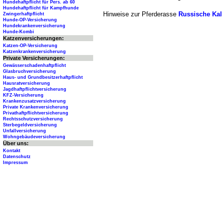
Hundehaftpflicht für Pers. ab 60
Hundehaftpflicht für Kampfhunde
Hinweise zur Pferderasse
Russische Kal
Zwingerhaftpflicht
Hunde-OP-Versicherung
Hundekrankenversicherung
Hunde-Kombi
Katzenversicherungen:
Katzen-OP-Versicherung
Katzenkrankenversicherung
Private Versicherungen:
Gewässerschadenhaftpflicht
Glasbruchversicherung
Haus- und Grundbesitzerhaftpflicht
Hausratversicherung
Jagdhaftpflichtversicherung
KFZ-Versicherung
Krankenzusatzversicherung
Private Krankenversicherung
Privathaftpflichtversicherung
Rechtsschutzversicherung
Sterbegeldversicherung
Unfallversicherung
Wohngebäudeversicherung
Über uns:
Kontakt
Datenschutz
Impressum