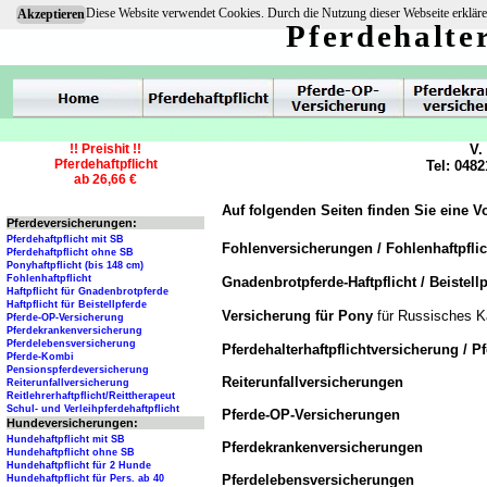
Diese Website verwendet Cookies. Durch die Nutzung dieser Webseite erkläre
Akzeptieren
Pferdehalte
!! Preishit !!
V.
Pferdehaftpflicht
Tel: 0482
ab 26,66 €
Auf folgenden Seiten finden Sie eine V
Pferdeversicherungen:
Pferdehaftpflicht mit SB
Fohlenversicherungen / Fohlenhaftpfli
Pferdehaftpflicht ohne SB
Ponyhaftpflicht (bis 148 cm)
Fohlenhaftpflicht
Gnadenbrotpferde-Haftpflicht / Beistellp
Haftpflicht für Gnadenbrotpferde
Haftpflicht für Beistellpferde
Versicherung für Pony
für Russisches Ka
Pferde-OP-Versicherung
Pferdekrankenversicherung
Pferdelebensversicherung
Pferdehalterhaftpflichtversicherung / P
Pferde-Kombi
Pensionspferdeversicherung
Reiterunfallversicherungen
Reiterunfallversicherung
Reitlehrerhaftpflicht/Reittherapeut
Schul- und Verleihpferdehaftpflicht
Pferde-OP-Versicherungen
Hundeversicherungen:
Hundehaftpflicht mit SB
Pferdekrankenversicherungen
Hundehaftpflicht ohne SB
Hundehaftpflicht für 2 Hunde
Pferdelebensversicherungen
Hundehaftpflicht für Pers. ab 40