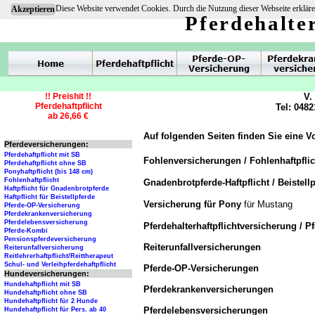
Diese Website verwendet Cookies. Durch die Nutzung dieser Webseite erkläre
Akzeptieren
Pferdehalte
!! Preishit !!
V.
Pferdehaftpflicht
Tel: 0482
ab 26,66 €
Auf folgenden Seiten finden Sie eine V
Pferdeversicherungen:
Pferdehaftpflicht mit SB
Fohlenversicherungen / Fohlenhaftpfli
Pferdehaftpflicht ohne SB
Ponyhaftpflicht (bis 148 cm)
Fohlenhaftpflicht
Gnadenbrotpferde-Haftpflicht / Beistellp
Haftpflicht für Gnadenbrotpferde
Haftpflicht für Beistellpferde
Versicherung für Pony
für Mustang
Pferde-OP-Versicherung
Pferdekrankenversicherung
Pferdelebensversicherung
Pferdehalterhaftpflichtversicherung / P
Pferde-Kombi
Pensionspferdeversicherung
Reiterunfallversicherungen
Reiterunfallversicherung
Reitlehrerhaftpflicht/Reittherapeut
Schul- und Verleihpferdehaftpflicht
Pferde-OP-Versicherungen
Hundeversicherungen:
Hundehaftpflicht mit SB
Pferdekrankenversicherungen
Hundehaftpflicht ohne SB
Hundehaftpflicht für 2 Hunde
Pferdelebensversicherungen
Hundehaftpflicht für Pers. ab 40