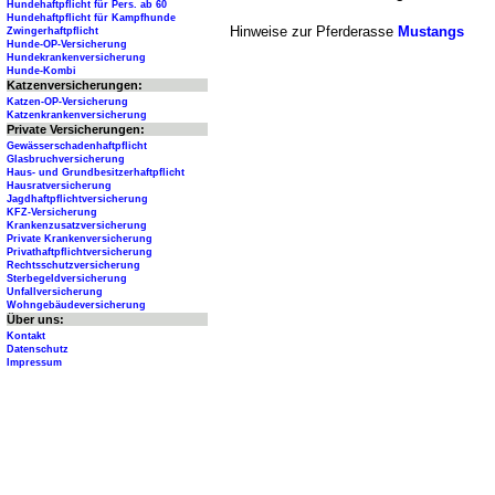
Hundehaftpflicht für Pers. ab 60
Hundehaftpflicht für Kampfhunde
Hinweise zur Pferderasse
Mustangs
Zwingerhaftpflicht
Hunde-OP-Versicherung
Hundekrankenversicherung
Hunde-Kombi
Katzenversicherungen:
Katzen-OP-Versicherung
Katzenkrankenversicherung
Private Versicherungen:
Gewässerschadenhaftpflicht
Glasbruchversicherung
Haus- und Grundbesitzerhaftpflicht
Hausratversicherung
Jagdhaftpflichtversicherung
KFZ-Versicherung
Krankenzusatzversicherung
Private Krankenversicherung
Privathaftpflichtversicherung
Rechtsschutzversicherung
Sterbegeldversicherung
Unfallversicherung
Wohngebäudeversicherung
Über uns:
Kontakt
Datenschutz
Impressum