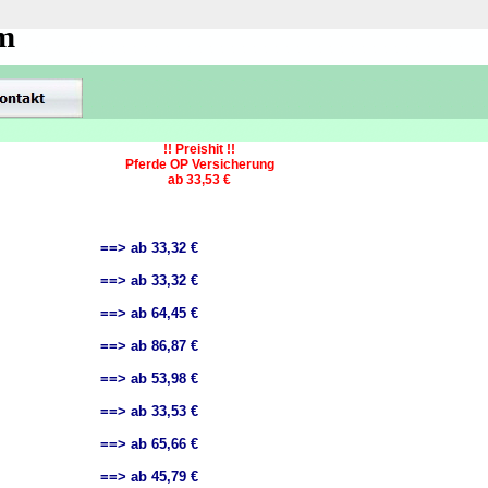
om
!! Preishit !!
Pferde OP Versicherung
ab 33,53 €
==> ab 33,32 €
==> ab 33,32 €
==> ab 64,45 €
==> ab 86,87 €
==> ab 53,98 €
==> ab 33,53 €
==> ab 65,66 €
==> ab 45,79 €