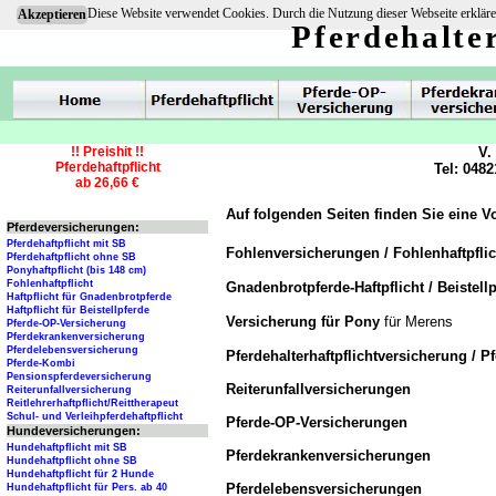
Diese Website verwendet Cookies. Durch die Nutzung dieser Webseite erkläre
Akzeptieren
Pferdehalte
!! Preishit !!
V.
Pferdehaftpflicht
Tel: 0482
ab 26,66 €
Auf folgenden Seiten finden Sie eine V
Pferdeversicherungen:
Pferdehaftpflicht mit SB
Fohlenversicherungen / Fohlenhaftpfli
Pferdehaftpflicht ohne SB
Ponyhaftpflicht (bis 148 cm)
Fohlenhaftpflicht
Gnadenbrotpferde-Haftpflicht / Beistellp
Haftpflicht für Gnadenbrotpferde
Haftpflicht für Beistellpferde
Versicherung für Pony
für Merens
Pferde-OP-Versicherung
Pferdekrankenversicherung
Pferdelebensversicherung
Pferdehalterhaftpflichtversicherung / P
Pferde-Kombi
Pensionspferdeversicherung
Reiterunfallversicherungen
Reiterunfallversicherung
Reitlehrerhaftpflicht/Reittherapeut
Schul- und Verleihpferdehaftpflicht
Pferde-OP-Versicherungen
Hundeversicherungen:
Hundehaftpflicht mit SB
Pferdekrankenversicherungen
Hundehaftpflicht ohne SB
Hundehaftpflicht für 2 Hunde
Pferdelebensversicherungen
Hundehaftpflicht für Pers. ab 40