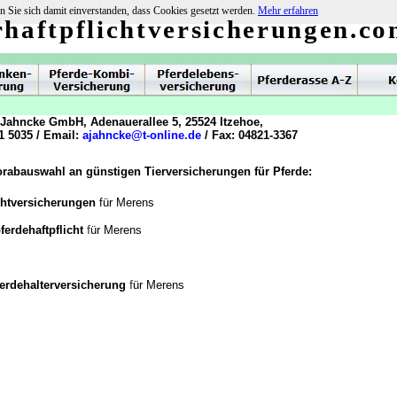
n Sie sich damit einverstanden, dass Cookies gesetzt werden.
Mehr erfahren
rhaftpflichtversicherungen.c
 Jahncke GmbH, Adenauerallee 5, 25524 Itzehoe,
1 5035 / Email:
ajahncke@t-online.de
/ Fax: 04821-3367
orabauswahl an günstigen Tierversicherungen für Pferde:
chtversicherungen
für Merens
f
ferdehaftpflicht
ür Merens
f
ferdehalterversicherung
ür Merens