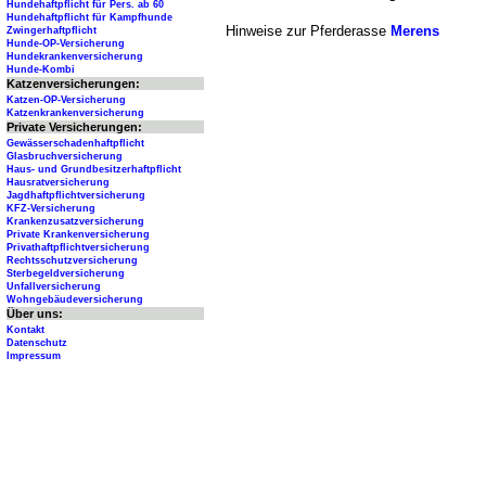
Hundehaftpflicht für Pers. ab 60
Hundehaftpflicht für Kampfhunde
Hinweise zur Pferderasse
Merens
Zwingerhaftpflicht
Hunde-OP-Versicherung
Hundekrankenversicherung
Hunde-Kombi
Katzenversicherungen:
Katzen-OP-Versicherung
Katzenkrankenversicherung
Private Versicherungen:
Gewässerschadenhaftpflicht
Glasbruchversicherung
Haus- und Grundbesitzerhaftpflicht
Hausratversicherung
Jagdhaftpflichtversicherung
KFZ-Versicherung
Krankenzusatzversicherung
Private Krankenversicherung
Privathaftpflichtversicherung
Rechtsschutzversicherung
Sterbegeldversicherung
Unfallversicherung
Wohngebäudeversicherung
Über uns:
Kontakt
Datenschutz
Impressum