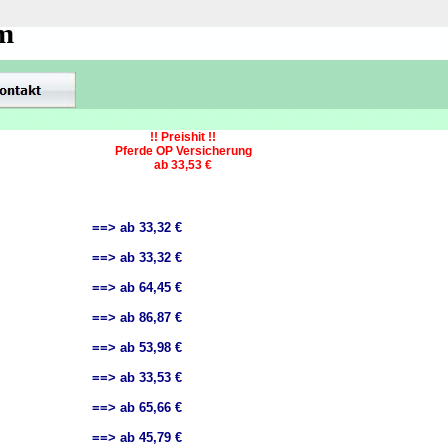
om
!! Preishit !!
Pferde OP Versicherung
ab 33,53 €
==> ab 33,32 €
==> ab 33,32 €
==> ab 64,45 €
==> ab 86,87 €
==> ab 53,98 €
==> ab 33,53 €
==> ab 65,66 €
==> ab 45,79 €