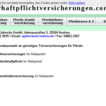
n Sie sich damit einverstanden, dass Cookies gesetzt werden.
Mehr erfahren
rhaftpflichtversicherungen.c
 Jahncke GmbH, Adenauerallee 5, 25524 Itzehoe,
1 5035 / Email:
ajahncke@t-online.de
/ Fax: 04821-3367
orabauswahl an günstigen Tierversicherungen für Pferde:
chtversicherungen
für Malapolski
f
ferdehaftpflicht
ür Malapolski
f
ferdehalterversicherung
ür Malapolski