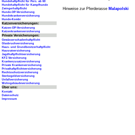
Hundehaftpflicht für Pers. ab 60
Hundehaftpflicht für Kampfhunde
Hinweise zur Pferderasse
Malapolski
Zwingerhaftpflicht
Hunde-OP-Versicherung
Hundekrankenversicherung
Hunde-Kombi
Katzenversicherungen:
Katzen-OP-Versicherung
Katzenkrankenversicherung
Private Versicherungen:
Gewässerschadenhaftpflicht
Glasbruchversicherung
Haus- und Grundbesitzerhaftpflicht
Hausratversicherung
Jagdhaftpflichtversicherung
KFZ-Versicherung
Krankenzusatzversicherung
Private Krankenversicherung
Privathaftpflichtversicherung
Rechtsschutzversicherung
Sterbegeldversicherung
Unfallversicherung
Wohngebäudeversicherung
Über uns:
Kontakt
Datenschutz
Impressum