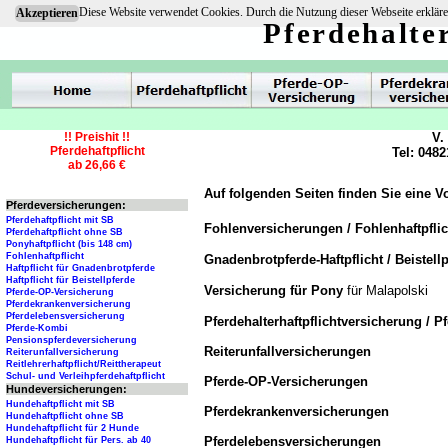
Diese Website verwendet Cookies. Durch die Nutzung dieser Webseite erkläre
Akzeptieren
Pferdehalte
!! Preishit !!
V.
Pferdehaftpflicht
Tel: 0482
ab 26,66 €
Auf folgenden Seiten finden Sie eine V
Pferdeversicherungen:
Pferdehaftpflicht mit SB
Fohlenversicherungen / Fohlenhaftpfli
Pferdehaftpflicht ohne SB
Ponyhaftpflicht (bis 148 cm)
Fohlenhaftpflicht
Gnadenbrotpferde-Haftpflicht / Beistellp
Haftpflicht für Gnadenbrotpferde
Haftpflicht für Beistellpferde
Versicherung für Pony
für Malapolski
Pferde-OP-Versicherung
Pferdekrankenversicherung
Pferdelebensversicherung
Pferdehalterhaftpflichtversicherung / P
Pferde-Kombi
Pensionspferdeversicherung
Reiterunfallversicherungen
Reiterunfallversicherung
Reitlehrerhaftpflicht/Reittherapeut
Schul- und Verleihpferdehaftpflicht
Pferde-OP-Versicherungen
Hundeversicherungen:
Hundehaftpflicht mit SB
Pferdekrankenversicherungen
Hundehaftpflicht ohne SB
Hundehaftpflicht für 2 Hunde
Pferdelebensversicherungen
Hundehaftpflicht für Pers. ab 40