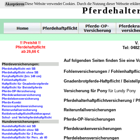
Diese Website verwendet Cookies. Durch die Nutzung dieser Webseite erkläre
Akzeptieren
Pferdehalte
!! Preishit !!
V.
Pferdehaftpflicht
Tel: 0482
ab 26,66 €
Auf folgenden Seiten finden Sie eine V
Pferdeversicherungen:
Pferdehaftpflicht mit SB
Fohlenversicherungen / Fohlenhaftpfli
Pferdehaftpflicht ohne SB
Ponyhaftpflicht (bis 148 cm)
Fohlenhaftpflicht
Gnadenbrotpferde-Haftpflicht / Beistellp
Haftpflicht für Gnadenbrotpferde
Haftpflicht für Beistellpferde
Versicherung für Pony
für Lundy Pony
Pferde-OP-Versicherung
Pferdekrankenversicherung
Pferdelebensversicherung
Pferdehalterhaftpflichtversicherung / P
Pferde-Kombi
Pensionspferdeversicherung
Reiterunfallversicherungen
Reiterunfallversicherung
Reitlehrerhaftpflicht/Reittherapeut
Schul- und Verleihpferdehaftpflicht
Pferde-OP-Versicherungen
Hundeversicherungen:
Hundehaftpflicht mit SB
Pferdekrankenversicherungen
Hundehaftpflicht ohne SB
Hundehaftpflicht für 2 Hunde
Pferdelebensversicherungen
Hundehaftpflicht für Pers. ab 40