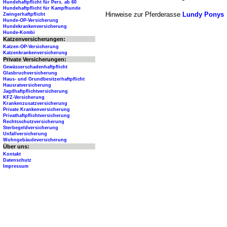
Hundehaftpflicht für Pers. ab 60
Hundehaftpflicht für Kampfhunde
Hinweise zur Pferderasse
Lundy Ponys
Zwingerhaftpflicht
Hunde-OP-Versicherung
Hundekrankenversicherung
Hunde-Kombi
Katzenversicherungen:
Katzen-OP-Versicherung
Katzenkrankenversicherung
Private Versicherungen:
Gewässerschadenhaftpflicht
Glasbruchversicherung
Haus- und Grundbesitzerhaftpflicht
Hausratversicherung
Jagdhaftpflichtversicherung
KFZ-Versicherung
Krankenzusatzversicherung
Private Krankenversicherung
Privathaftpflichtversicherung
Rechtsschutzversicherung
Sterbegeldversicherung
Unfallversicherung
Wohngebäudeversicherung
Über uns:
Kontakt
Datenschutz
Impressum