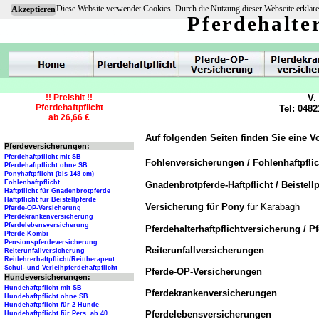
Diese Website verwendet Cookies. Durch die Nutzung dieser Webseite erkläre
Akzeptieren
Pferdehalte
!! Preishit !!
V.
Pferdehaftpflicht
Tel: 0482
ab 26,66 €
Auf folgenden Seiten finden Sie eine V
Pferdeversicherungen:
Pferdehaftpflicht mit SB
Fohlenversicherungen / Fohlenhaftpfli
Pferdehaftpflicht ohne SB
Ponyhaftpflicht (bis 148 cm)
Fohlenhaftpflicht
Gnadenbrotpferde-Haftpflicht / Beistellp
Haftpflicht für Gnadenbrotpferde
Haftpflicht für Beistellpferde
Versicherung für Pony
für Karabagh
Pferde-OP-Versicherung
Pferdekrankenversicherung
Pferdelebensversicherung
Pferdehalterhaftpflichtversicherung / P
Pferde-Kombi
Pensionspferdeversicherung
Reiterunfallversicherungen
Reiterunfallversicherung
Reitlehrerhaftpflicht/Reittherapeut
Schul- und Verleihpferdehaftpflicht
Pferde-OP-Versicherungen
Hundeversicherungen:
Hundehaftpflicht mit SB
Pferdekrankenversicherungen
Hundehaftpflicht ohne SB
Hundehaftpflicht für 2 Hunde
Pferdelebensversicherungen
Hundehaftpflicht für Pers. ab 40