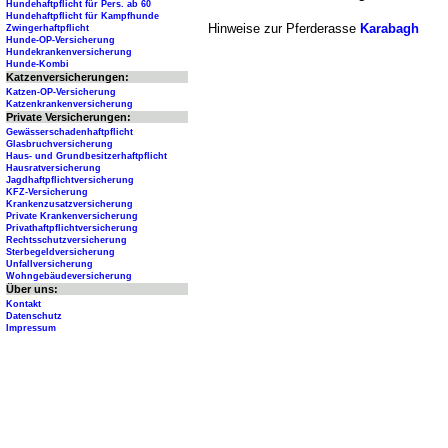
Hundehaftpflicht für Pers. ab 60
Hundehaftpflicht für Kampfhunde
Hinweise zur Pferderasse
Karabagh
Zwingerhaftpflicht
Hunde-OP-Versicherung
Hundekrankenversicherung
Hunde-Kombi
Katzenversicherungen:
Katzen-OP-Versicherung
Katzenkrankenversicherung
Private Versicherungen:
Gewässerschadenhaftpflicht
Glasbruchversicherung
Haus- und Grundbesitzerhaftpflicht
Hausratversicherung
Jagdhaftpflichtversicherung
KFZ-Versicherung
Krankenzusatzversicherung
Private Krankenversicherung
Privathaftpflichtversicherung
Rechtsschutzversicherung
Sterbegeldversicherung
Unfallversicherung
Wohngebäudeversicherung
Über uns:
Kontakt
Datenschutz
Impressum