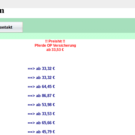
om
!! Preishit !!
Pferde OP Versicherung
ab 33,53 €
==> ab 33,32 €
==> ab 33,32 €
==> ab 64,45 €
==> ab 86,87 €
==> ab 53,98 €
==> ab 33,53 €
==> ab 65,66 €
==> ab 45,79 €