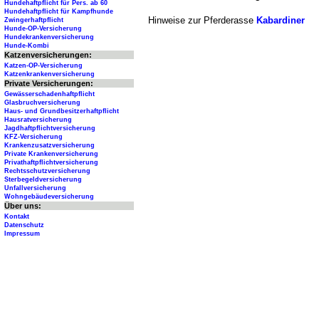
Hundehaftpflicht für Pers. ab 60
Hundehaftpflicht für Kampfhunde
Hinweise zur Pferderasse
Kabardiner
Zwingerhaftpflicht
Hunde-OP-Versicherung
Hundekrankenversicherung
Hunde-Kombi
Katzenversicherungen:
Katzen-OP-Versicherung
Katzenkrankenversicherung
Private Versicherungen:
Gewässerschadenhaftpflicht
Glasbruchversicherung
Haus- und Grundbesitzerhaftpflicht
Hausratversicherung
Jagdhaftpflichtversicherung
KFZ-Versicherung
Krankenzusatzversicherung
Private Krankenversicherung
Privathaftpflichtversicherung
Rechtsschutzversicherung
Sterbegeldversicherung
Unfallversicherung
Wohngebäudeversicherung
Über uns:
Kontakt
Datenschutz
Impressum