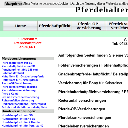
Diese Website verwendet Cookies. Durch die Nutzung dieser Webseite erkläre
Akzeptieren
Pferdehalte
!! Preishit !!
V.
Pferdehaftpflicht
Tel: 0482
ab 26,66 €
Auf folgenden Seiten finden Sie eine V
Pferdeversicherungen:
Pferdehaftpflicht mit SB
Fohlenversicherungen / Fohlenhaftpfli
Pferdehaftpflicht ohne SB
Ponyhaftpflicht (bis 148 cm)
Fohlenhaftpflicht
Gnadenbrotpferde-Haftpflicht / Beistellp
Haftpflicht für Gnadenbrotpferde
Haftpflicht für Beistellpferde
Versicherung für Pony
für Kabardiner
Pferde-OP-Versicherung
Pferdekrankenversicherung
Pferdelebensversicherung
Pferdehalterhaftpflichtversicherung / P
Pferde-Kombi
Pensionspferdeversicherung
Reiterunfallversicherungen
Reiterunfallversicherung
Reitlehrerhaftpflicht/Reittherapeut
Schul- und Verleihpferdehaftpflicht
Pferde-OP-Versicherungen
Hundeversicherungen:
Hundehaftpflicht mit SB
Pferdekrankenversicherungen
Hundehaftpflicht ohne SB
Hundehaftpflicht für 2 Hunde
Pferdelebensversicherungen
Hundehaftpflicht für Pers. ab 40