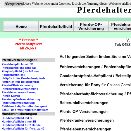
Diese Website verwendet Cookies. Durch die Nutzung dieser Webseite erkläre
Akzeptieren
Pferdehalte
!! Preishit !!
V.
Pferdehaftpflicht
Tel: 0482
ab 26,66 €
Auf folgenden Seiten finden Sie eine V
Pferdeversicherungen:
Pferdehaftpflicht mit SB
Fohlenversicherungen / Fohlenhaftpfli
Pferdehaftpflicht ohne SB
Ponyhaftpflicht (bis 148 cm)
Fohlenhaftpflicht
Gnadenbrotpferde-Haftpflicht / Beistellp
Haftpflicht für Gnadenbrotpferde
Haftpflicht für Beistellpferde
Versicherung für Pony
für Chilean Corra
Pferde-OP-Versicherung
Pferdekrankenversicherung
Pferdelebensversicherung
Pferdehalterhaftpflichtversicherung / P
Pferde-Kombi
Pensionspferdeversicherung
Reiterunfallversicherungen
Reiterunfallversicherung
Reitlehrerhaftpflicht/Reittherapeut
Schul- und Verleihpferdehaftpflicht
Pferde-OP-Versicherungen
Hundeversicherungen:
Hundehaftpflicht mit SB
Pferdekrankenversicherungen
Hundehaftpflicht ohne SB
Hundehaftpflicht für 2 Hunde
Pferdelebensversicherungen
Hundehaftpflicht für Pers. ab 40