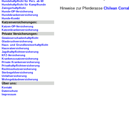
Hundehaftpflicht für Pers. ab 60
Hundehaftpflicht für Kampfhunde
Hinweise zur Pferderasse
Chilean Corra
Zwingerhaftpflicht
Hunde-OP-Versicherung
Hundekrankenversicherung
Hunde-Kombi
Katzenversicherungen:
Katzen-OP-Versicherung
Katzenkrankenversicherung
Private Versicherungen:
Gewässerschadenhaftpflicht
Glasbruchversicherung
Haus- und Grundbesitzerhaftpflicht
Hausratversicherung
Jagdhaftpflichtversicherung
KFZ-Versicherung
Krankenzusatzversicherung
Private Krankenversicherung
Privathaftpflichtversicherung
Rechtsschutzversicherung
Sterbegeldversicherung
Unfallversicherung
Wohngebäudeversicherung
Über uns:
Kontakt
Datenschutz
Impressum