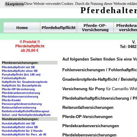
Diese Website verwendet Cookies. Durch die Nutzung dieser Webseite erkläre
Akzeptieren
Pferdehalte
!! Preishit !!
V.
Pferdehaftpflicht
Tel: 0482
ab 26,66 €
Auf folgenden Seiten finden Sie eine V
Pferdeversicherungen:
Pferdehaftpflicht mit SB
Fohlenversicherungen / Fohlenhaftpfli
Pferdehaftpflicht ohne SB
Ponyhaftpflicht (bis 148 cm)
Fohlenhaftpflicht
Gnadenbrotpferde-Haftpflicht / Beistellp
Haftpflicht für Gnadenbrotpferde
Haftpflicht für Beistellpferde
Versicherung für Pony
für Camarillo Whi
Pferde-OP-Versicherung
Pferdekrankenversicherung
Pferdelebensversicherung
Pferdehalterhaftpflichtversicherung / P
Pferde-Kombi
Pensionspferdeversicherung
Reiterunfallversicherungen
Reiterunfallversicherung
Reitlehrerhaftpflicht/Reittherapeut
Schul- und Verleihpferdehaftpflicht
Pferde-OP-Versicherungen
Hundeversicherungen:
Hundehaftpflicht mit SB
Pferdekrankenversicherungen
Hundehaftpflicht ohne SB
Hundehaftpflicht für 2 Hunde
Pferdelebensversicherungen
Hundehaftpflicht für Pers. ab 40