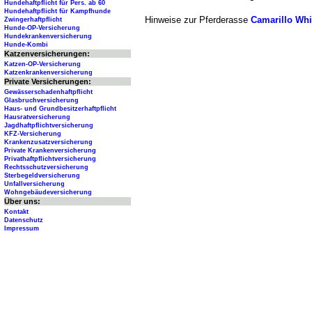
Hundehaftpflicht für Pers. ab 60
Hundehaftpflicht für Kampfhunde
Hinweise zur Pferderasse
Camarillo Whi
Zwingerhaftpflicht
Hunde-OP-Versicherung
Hundekrankenversicherung
Hunde-Kombi
Katzenversicherungen:
Katzen-OP-Versicherung
Katzenkrankenversicherung
Private Versicherungen:
Gewässerschadenhaftpflicht
Glasbruchversicherung
Haus- und Grundbesitzerhaftpflicht
Hausratversicherung
Jagdhaftpflichtversicherung
KFZ-Versicherung
Krankenzusatzversicherung
Private Krankenversicherung
Privathaftpflichtversicherung
Rechtsschutzversicherung
Sterbegeldversicherung
Unfallversicherung
Wohngebäudeversicherung
Über uns:
Kontakt
Datenschutz
Impressum