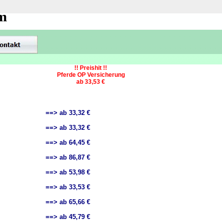
om
!! Preishit !!
Pferde OP Versicherung
ab 33,53 €
==> ab 33,32 €
==> ab 33,32 €
==> ab 64,45 €
==> ab 86,87 €
==> ab 53,98 €
==> ab 33,53 €
==> ab 65,66 €
==> ab 45,79 €