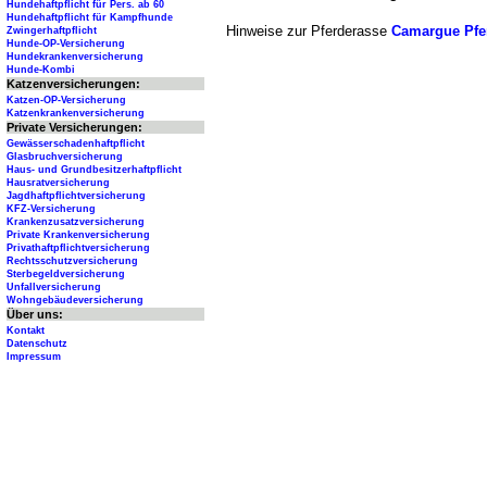
Hundehaftpflicht für Pers. ab 60
Hundehaftpflicht für Kampfhunde
Hinweise zur Pferderasse
Camargue Pfe
Zwingerhaftpflicht
Hunde-OP-Versicherung
Hundekrankenversicherung
Hunde-Kombi
Katzenversicherungen:
Katzen-OP-Versicherung
Katzenkrankenversicherung
Private Versicherungen:
Gewässerschadenhaftpflicht
Glasbruchversicherung
Haus- und Grundbesitzerhaftpflicht
Hausratversicherung
Jagdhaftpflichtversicherung
KFZ-Versicherung
Krankenzusatzversicherung
Private Krankenversicherung
Privathaftpflichtversicherung
Rechtsschutzversicherung
Sterbegeldversicherung
Unfallversicherung
Wohngebäudeversicherung
Über uns:
Kontakt
Datenschutz
Impressum