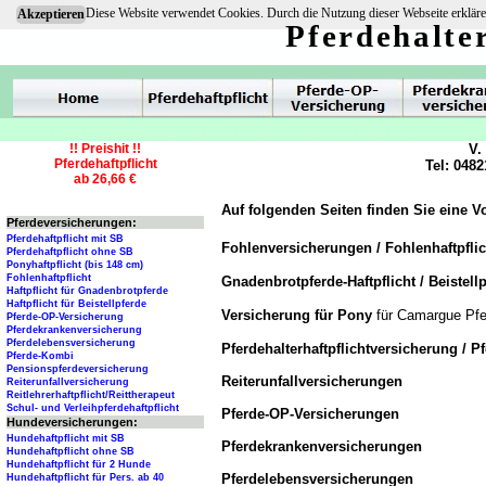
Diese Website verwendet Cookies. Durch die Nutzung dieser Webseite erkläre
Akzeptieren
Pferdehalte
!! Preishit !!
V.
Pferdehaftpflicht
Tel: 0482
ab 26,66 €
Auf folgenden Seiten finden Sie eine V
Pferdeversicherungen:
Pferdehaftpflicht mit SB
Fohlenversicherungen / Fohlenhaftpfli
Pferdehaftpflicht ohne SB
Ponyhaftpflicht (bis 148 cm)
Fohlenhaftpflicht
Gnadenbrotpferde-Haftpflicht / Beistellp
Haftpflicht für Gnadenbrotpferde
Haftpflicht für Beistellpferde
Versicherung für Pony
für Camargue Pfe
Pferde-OP-Versicherung
Pferdekrankenversicherung
Pferdelebensversicherung
Pferdehalterhaftpflichtversicherung / P
Pferde-Kombi
Pensionspferdeversicherung
Reiterunfallversicherungen
Reiterunfallversicherung
Reitlehrerhaftpflicht/Reittherapeut
Schul- und Verleihpferdehaftpflicht
Pferde-OP-Versicherungen
Hundeversicherungen:
Hundehaftpflicht mit SB
Pferdekrankenversicherungen
Hundehaftpflicht ohne SB
Hundehaftpflicht für 2 Hunde
Pferdelebensversicherungen
Hundehaftpflicht für Pers. ab 40