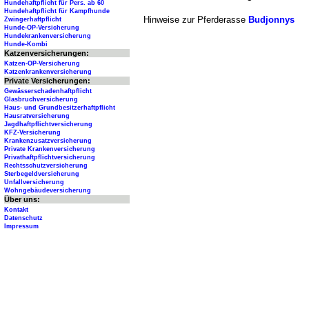
Hundehaftpflicht für Pers. ab 60
Hundehaftpflicht für Kampfhunde
Hinweise zur Pferderasse
Budjonnys
Zwingerhaftpflicht
Hunde-OP-Versicherung
Hundekrankenversicherung
Hunde-Kombi
Katzenversicherungen:
Katzen-OP-Versicherung
Katzenkrankenversicherung
Private Versicherungen:
Gewässerschadenhaftpflicht
Glasbruchversicherung
Haus- und Grundbesitzerhaftpflicht
Hausratversicherung
Jagdhaftpflichtversicherung
KFZ-Versicherung
Krankenzusatzversicherung
Private Krankenversicherung
Privathaftpflichtversicherung
Rechtsschutzversicherung
Sterbegeldversicherung
Unfallversicherung
Wohngebäudeversicherung
Über uns:
Kontakt
Datenschutz
Impressum