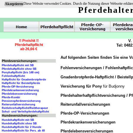
Diese Website verwendet Cookies. Durch die Nutzung dieser Webseite erkläre
Akzeptieren
Pferdehalte
!! Preishit !!
V.
Pferdehaftpflicht
Tel: 0482
ab 26,66 €
Auf folgenden Seiten finden Sie eine V
Pferdeversicherungen:
Pferdehaftpflicht mit SB
Fohlenversicherungen / Fohlenhaftpfli
Pferdehaftpflicht ohne SB
Ponyhaftpflicht (bis 148 cm)
Fohlenhaftpflicht
Gnadenbrotpferde-Haftpflicht / Beistellp
Haftpflicht für Gnadenbrotpferde
Haftpflicht für Beistellpferde
Versicherung für Pony
für Budjonny
Pferde-OP-Versicherung
Pferdekrankenversicherung
Pferdelebensversicherung
Pferdehalterhaftpflichtversicherung / P
Pferde-Kombi
Pensionspferdeversicherung
Reiterunfallversicherungen
Reiterunfallversicherung
Reitlehrerhaftpflicht/Reittherapeut
Schul- und Verleihpferdehaftpflicht
Pferde-OP-Versicherungen
Hundeversicherungen:
Hundehaftpflicht mit SB
Pferdekrankenversicherungen
Hundehaftpflicht ohne SB
Hundehaftpflicht für 2 Hunde
Pferdelebensversicherungen
Hundehaftpflicht für Pers. ab 40