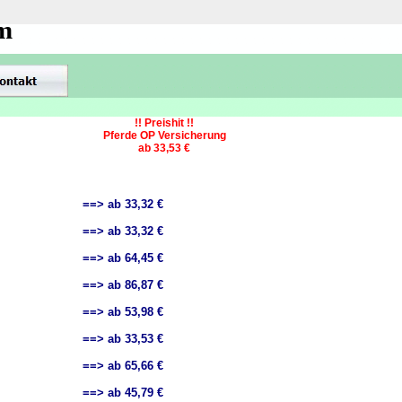
om
!! Preishit !!
Pferde OP Versicherung
ab 33,53 €
==> ab 33,32 €
==> ab 33,32 €
==> ab 64,45 €
==> ab 86,87 €
==> ab 53,98 €
==> ab 33,53 €
==> ab 65,66 €
==> ab 45,79 €