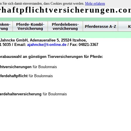
n Sie sich damit einverstanden, dass Cookies gesetzt werden.
Mehr erfahren
rhaftpflichtversicherungen.c
 Jahncke GmbH, Adenauerallee 5, 25524 Itzehoe,
1 5035 / Email:
ajahncke@t-online.de
/ Fax: 04821-3367
orabauswahl an günstigen Tierversicherungen für Pferde:
chtversicherungen
für Boulonnais
f
ferdehaftpflicht
ür Boulonnais
f
ferdehalterversicherung
ür Boulonnais