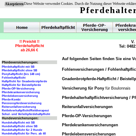
Diese Website verwendet Cookies. Durch die Nutzung dieser Webseite erkläre
Akzeptieren
Pferdehalte
!! Preishit !!
V.
Pferdehaftpflicht
Tel: 0482
ab 26,66 €
Auf folgenden Seiten finden Sie eine V
Pferdeversicherungen:
Pferdehaftpflicht mit SB
Fohlenversicherungen / Fohlenhaftpfli
Pferdehaftpflicht ohne SB
Ponyhaftpflicht (bis 148 cm)
Fohlenhaftpflicht
Gnadenbrotpferde-Haftpflicht / Beistellp
Haftpflicht für Gnadenbrotpferde
Haftpflicht für Beistellpferde
Versicherung für Pony
für Boulonnais
Pferde-OP-Versicherung
Pferdekrankenversicherung
Pferdelebensversicherung
Pferdehalterhaftpflichtversicherung / P
Pferde-Kombi
Pensionspferdeversicherung
Reiterunfallversicherungen
Reiterunfallversicherung
Reitlehrerhaftpflicht/Reittherapeut
Schul- und Verleihpferdehaftpflicht
Pferde-OP-Versicherungen
Hundeversicherungen:
Hundehaftpflicht mit SB
Pferdekrankenversicherungen
Hundehaftpflicht ohne SB
Hundehaftpflicht für 2 Hunde
Pferdelebensversicherungen
Hundehaftpflicht für Pers. ab 40