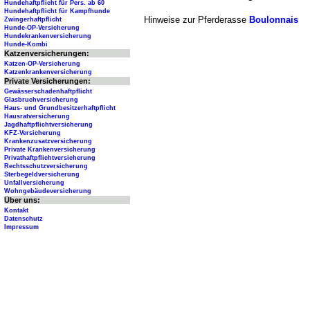
Hundehaftpflicht für Pers. ab 60
Hundehaftpflicht für Kampfhunde
Hinweise zur Pferderasse
Boulonnais
Zwingerhaftpflicht
Hunde-OP-Versicherung
Hundekrankenversicherung
Hunde-Kombi
Katzenversicherungen:
Katzen-OP-Versicherung
Katzenkrankenversicherung
Private Versicherungen:
Gewässerschadenhaftpflicht
Glasbruchversicherung
Haus- und Grundbesitzerhaftpflicht
Hausratversicherung
Jagdhaftpflichtversicherung
KFZ-Versicherung
Krankenzusatzversicherung
Private Krankenversicherung
Privathaftpflichtversicherung
Rechtsschutzversicherung
Sterbegeldversicherung
Unfallversicherung
Wohngebäudeversicherung
Über uns:
Kontakt
Datenschutz
Impressum