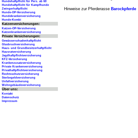
Hundehaftpflicht für Pers. ab 60
Hundehaftpflicht für Kampfhunde
Hinweise zur Pferderasse
Barockpferde
Zwingerhaftpflicht
Hunde-OP-Versicherung
Hundekrankenversicherung
Hunde-Kombi
Katzenversicherungen:
Katzen-OP-Versicherung
Katzenkrankenversicherung
Private Versicherungen:
Gewässerschadenhaftpflicht
Glasbruchversicherung
Haus- und Grundbesitzerhaftpflicht
Hausratversicherung
Jagdhaftpflichtversicherung
KFZ-Versicherung
Krankenzusatzversicherung
Private Krankenversicherung
Privathaftpflichtversicherung
Rechtsschutzversicherung
Sterbegeldversicherung
Unfallversicherung
Wohngebäudeversicherung
Über uns:
Kontakt
Datenschutz
Impressum