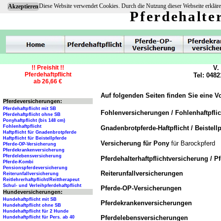
Diese Website verwendet Cookies. Durch die Nutzung dieser Webseite erkläre
Akzeptieren
Pferdehalte
!! Preishit !!
V.
Pferdehaftpflicht
Tel: 0482
ab 26,66 €
Auf folgenden Seiten finden Sie eine V
Pferdeversicherungen:
Pferdehaftpflicht mit SB
Fohlenversicherungen / Fohlenhaftpfli
Pferdehaftpflicht ohne SB
Ponyhaftpflicht (bis 148 cm)
Fohlenhaftpflicht
Gnadenbrotpferde-Haftpflicht / Beistellp
Haftpflicht für Gnadenbrotpferde
Haftpflicht für Beistellpferde
Versicherung für Pony
für Barockpferd
Pferde-OP-Versicherung
Pferdekrankenversicherung
Pferdelebensversicherung
Pferdehalterhaftpflichtversicherung / P
Pferde-Kombi
Pensionspferdeversicherung
Reiterunfallversicherungen
Reiterunfallversicherung
Reitlehrerhaftpflicht/Reittherapeut
Schul- und Verleihpferdehaftpflicht
Pferde-OP-Versicherungen
Hundeversicherungen:
Hundehaftpflicht mit SB
Pferdekrankenversicherungen
Hundehaftpflicht ohne SB
Hundehaftpflicht für 2 Hunde
Pferdelebensversicherungen
Hundehaftpflicht für Pers. ab 40