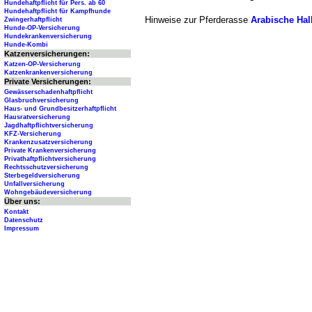
Hundehaftpflicht für Pers. ab 60
Hundehaftpflicht für Kampfhunde
Hinweise zur Pferderasse
Arabische Hal
Zwingerhaftpflicht
Hunde-OP-Versicherung
Hundekrankenversicherung
Hunde-Kombi
Katzenversicherungen:
Katzen-OP-Versicherung
Katzenkrankenversicherung
Private Versicherungen:
Gewässerschadenhaftpflicht
Glasbruchversicherung
Haus- und Grundbesitzerhaftpflicht
Hausratversicherung
Jagdhaftpflichtversicherung
KFZ-Versicherung
Krankenzusatzversicherung
Private Krankenversicherung
Privathaftpflichtversicherung
Rechtsschutzversicherung
Sterbegeldversicherung
Unfallversicherung
Wohngebäudeversicherung
Über uns:
Kontakt
Datenschutz
Impressum