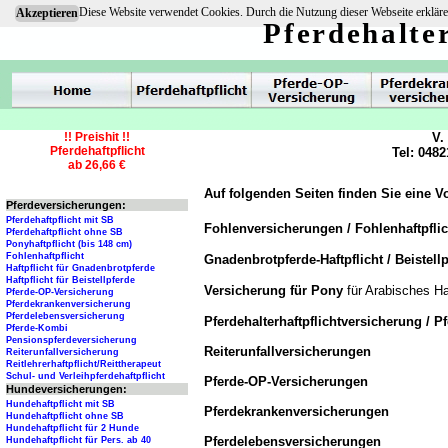
Diese Website verwendet Cookies. Durch die Nutzung dieser Webseite erkläre
Akzeptieren
Pferdehalte
!! Preishit !!
V.
Pferdehaftpflicht
Tel: 0482
ab 26,66 €
Auf folgenden Seiten finden Sie eine V
Pferdeversicherungen:
Pferdehaftpflicht mit SB
Fohlenversicherungen / Fohlenhaftpfli
Pferdehaftpflicht ohne SB
Ponyhaftpflicht (bis 148 cm)
Fohlenhaftpflicht
Gnadenbrotpferde-Haftpflicht / Beistellp
Haftpflicht für Gnadenbrotpferde
Haftpflicht für Beistellpferde
Versicherung für Pony
für Arabisches Ha
Pferde-OP-Versicherung
Pferdekrankenversicherung
Pferdelebensversicherung
Pferdehalterhaftpflichtversicherung / P
Pferde-Kombi
Pensionspferdeversicherung
Reiterunfallversicherungen
Reiterunfallversicherung
Reitlehrerhaftpflicht/Reittherapeut
Schul- und Verleihpferdehaftpflicht
Pferde-OP-Versicherungen
Hundeversicherungen:
Hundehaftpflicht mit SB
Pferdekrankenversicherungen
Hundehaftpflicht ohne SB
Hundehaftpflicht für 2 Hunde
Pferdelebensversicherungen
Hundehaftpflicht für Pers. ab 40