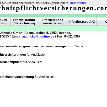
n Sie sich damit einverstanden, dass Cookies gesetzt werden.
Mehr erfahren
rhaftpflichtversicherungen.c
 Jahncke GmbH, Adenauerallee 5, 25524 Itzehoe,
1 5035 / Email:
ajahncke@t-online.de
/ Fax: 04821-3367
orabauswahl an günstigen Tierversicherungen für Pferde:
chtversicherungen
für Andalusier
f
ferdehaftpflicht
ür Andalusier
f
ferdehalterversicherung
ür Andalusier