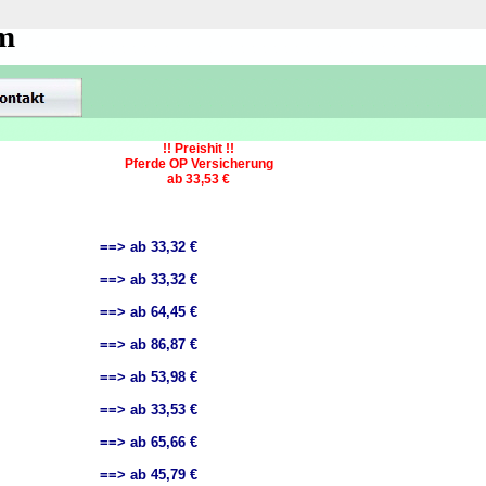
om
!! Preishit !!
Pferde OP Versicherung
ab 33,53 €
==> ab 33,32 €
==> ab 33,32 €
==> ab 64,45 €
==> ab 86,87 €
==> ab 53,98 €
==> ab 33,53 €
==> ab 65,66 €
==> ab 45,79 €