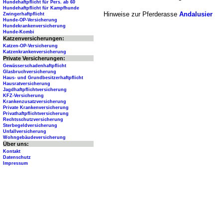
Hundehaftpflicht für Pers. ab 60
Hundehaftpflicht für Kampfhunde
Hinweise zur Pferderasse
Andalusier
Zwingerhaftpflicht
Hunde-OP-Versicherung
Hundekrankenversicherung
Hunde-Kombi
Katzenversicherungen:
Katzen-OP-Versicherung
Katzenkrankenversicherung
Private Versicherungen:
Gewässerschadenhaftpflicht
Glasbruchversicherung
Haus- und Grundbesitzerhaftpflicht
Hausratversicherung
Jagdhaftpflichtversicherung
KFZ-Versicherung
Krankenzusatzversicherung
Private Krankenversicherung
Privathaftpflichtversicherung
Rechtsschutzversicherung
Sterbegeldversicherung
Unfallversicherung
Wohngebäudeversicherung
Über uns:
Kontakt
Datenschutz
Impressum