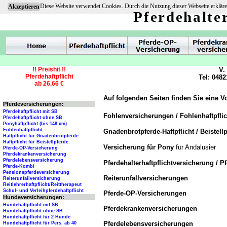
Diese Website verwendet Cookies. Durch die Nutzung dieser Webseite erkläre
Akzeptieren
Pferdehalte
!! Preishit !!
V.
Pferdehaftpflicht
Tel: 0482
ab 26,66 €
Auf folgenden Seiten finden Sie eine V
Pferdeversicherungen:
Pferdehaftpflicht mit SB
Fohlenversicherungen / Fohlenhaftpfli
Pferdehaftpflicht ohne SB
Ponyhaftpflicht (bis 148 cm)
Fohlenhaftpflicht
Gnadenbrotpferde-Haftpflicht / Beistellp
Haftpflicht für Gnadenbrotpferde
Haftpflicht für Beistellpferde
Versicherung für Pony
für Andalusier
Pferde-OP-Versicherung
Pferdekrankenversicherung
Pferdelebensversicherung
Pferdehalterhaftpflichtversicherung / P
Pferde-Kombi
Pensionspferdeversicherung
Reiterunfallversicherungen
Reiterunfallversicherung
Reitlehrerhaftpflicht/Reittherapeut
Schul- und Verleihpferdehaftpflicht
Pferde-OP-Versicherungen
Hundeversicherungen:
Hundehaftpflicht mit SB
Pferdekrankenversicherungen
Hundehaftpflicht ohne SB
Hundehaftpflicht für 2 Hunde
Pferdelebensversicherungen
Hundehaftpflicht für Pers. ab 40