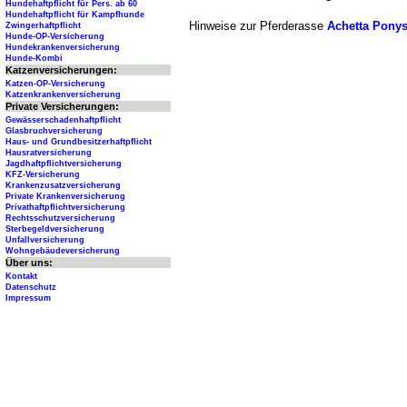
Hundehaftpflicht für Pers. ab 60
Hundehaftpflicht für Kampfhunde
Hinweise zur Pferderasse
Achetta Pony
Zwingerhaftpflicht
Hunde-OP-Versicherung
Hundekrankenversicherung
Hunde-Kombi
Katzenversicherungen:
Katzen-OP-Versicherung
Katzenkrankenversicherung
Private Versicherungen:
Gewässerschadenhaftpflicht
Glasbruchversicherung
Haus- und Grundbesitzerhaftpflicht
Hausratversicherung
Jagdhaftpflichtversicherung
KFZ-Versicherung
Krankenzusatzversicherung
Private Krankenversicherung
Privathaftpflichtversicherung
Rechtsschutzversicherung
Sterbegeldversicherung
Unfallversicherung
Wohngebäudeversicherung
Über uns:
Kontakt
Datenschutz
Impressum