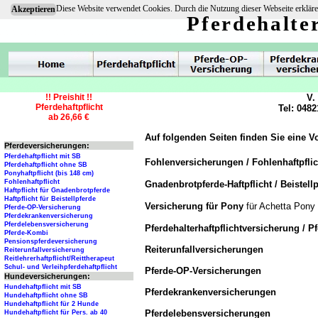
Diese Website verwendet Cookies. Durch die Nutzung dieser Webseite erkläre
Akzeptieren
Pferdehalte
!! Preishit !!
V.
Pferdehaftpflicht
Tel: 0482
ab 26,66 €
Auf folgenden Seiten finden Sie eine V
Pferdeversicherungen:
Pferdehaftpflicht mit SB
Fohlenversicherungen / Fohlenhaftpfli
Pferdehaftpflicht ohne SB
Ponyhaftpflicht (bis 148 cm)
Fohlenhaftpflicht
Gnadenbrotpferde-Haftpflicht / Beistellp
Haftpflicht für Gnadenbrotpferde
Haftpflicht für Beistellpferde
Versicherung für Pony
für Achetta Pony
Pferde-OP-Versicherung
Pferdekrankenversicherung
Pferdelebensversicherung
Pferdehalterhaftpflichtversicherung / P
Pferde-Kombi
Pensionspferdeversicherung
Reiterunfallversicherungen
Reiterunfallversicherung
Reitlehrerhaftpflicht/Reittherapeut
Schul- und Verleihpferdehaftpflicht
Pferde-OP-Versicherungen
Hundeversicherungen:
Hundehaftpflicht mit SB
Pferdekrankenversicherungen
Hundehaftpflicht ohne SB
Hundehaftpflicht für 2 Hunde
Pferdelebensversicherungen
Hundehaftpflicht für Pers. ab 40